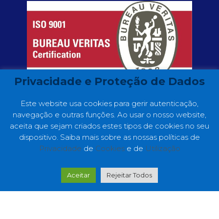
Privacidade e Proteção de Dados
Este website usa cookies para gerir autenticação,
navegação e outras funções. Ao usar o nosso website,
aceita que sejam criados estes tipos de cookies no seu
dispositivo. Saiba mais sobre as nossas políticas de
Privacidade
de
Cookies
e de
Utilização
Copyright ©2022 GC Consultores. Web
Development by
Making Digital Simple
Aceitar
Rejeitar Todos