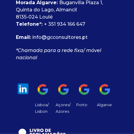
Morada Algarve:
Buganvilia Plaza 1,
Quinta do Lago, Almancil
8135-024 Loulé
Telefone
*
:
+ 351 934 166 647
Email:
info@gcconsultores.pt
*Chamada para a rede fixa/ móvel
nacional
Lisboa/
Açores/
Porto
Algarve
Lisbon
Azores