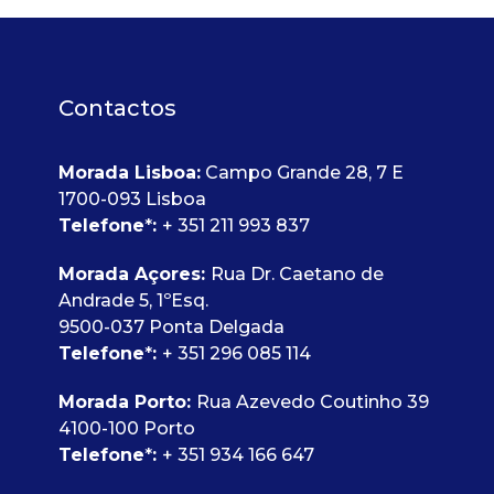
Contactos
Morada Lisboa:
Campo Grande 28, 7 E
1700-093 Lisboa
Telefone
*
:
+ 351 211 993 837
Morada Açores:
Rua Dr. Caetano de
Andrade 5, 1ºEsq.
9500-037 Ponta Delgada
Telefone
*
:
+ 351 296 085 114
Morada Porto:
Rua Azevedo Coutinho 39
4100-100 Porto
Telefone
*
:
+ 351 934 166 647