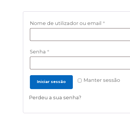
O
Nome de utilizador ou email
*
b
r
O
Senha
*
i
b
g
r
a
Manter sessão
i
Iniciar sessão
t
g
ó
Perdeu a sua senha?
a
r
t
i
ó
o