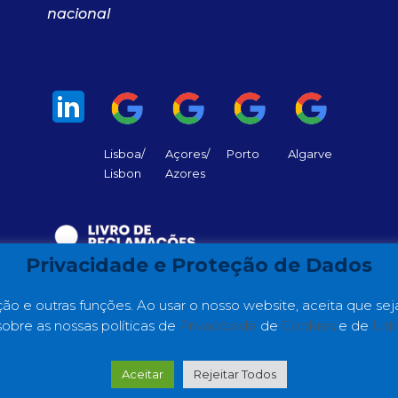
nacional
Lisboa/
Açores/
Porto
Algarve
Lisbon
Azores
Privacidade e Proteção de Dados
ão e outras funções. Ao usar o nosso website, aceita que seja
sobre as nossas políticas de
Privacidade
de
Cookies
e de
Util
 ©2022 GC Consultores. Web Development by
Making Dig
Aceitar
Rejeitar Todos