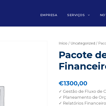
EMPRESA
SERVIÇOS
NO
Início
/
Uncategorized
/ Paco
Pacote de
Financeir
€
1300,00
✓ Gestão de Fluxo de C
✓ Planeamento de Or
✓ Relatórios Financeir