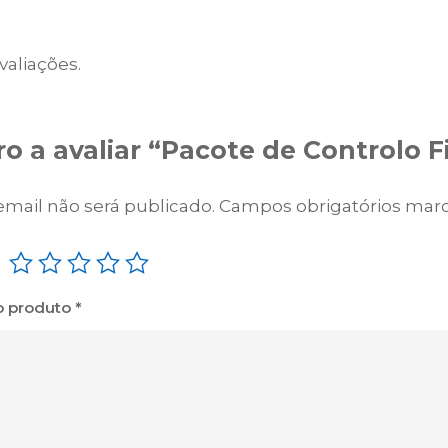
e
d
e
valiações.
C
o
n
ro a avaliar “Pacote de Controlo 
t
r
mail não será publicado.
Campos obrigatórios ma
o
l
o
F
 o produto
*
i
n
a
n
c
e