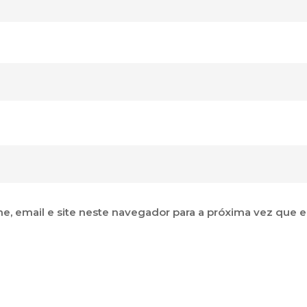
i
r
o
, email e site neste navegador para a próxima vez que 