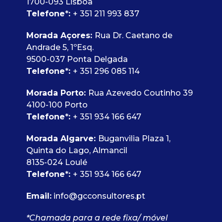
1700-093 Lisboa
Telefone
*
:
+ 351 211 993 837
Morada Açores:
Rua Dr. Caetano de
Andrade 5, 1ºEsq.
9500-037 Ponta Delgada
Telefone
*
:
+ 351 296 085 114
Morada Porto:
Rua Azevedo Coutinho 39
4100-100 Porto
Telefone
*
:
+ 351 934 166 647
Morada Algarve:
Buganvilia Plaza 1,
Quinta do Lago, Almancil
8135-024 Loulé
Telefone
*
:
+ 351 934 166 647
Email:
info@gcconsultores.pt
*Chamada para a rede fixa/ móvel