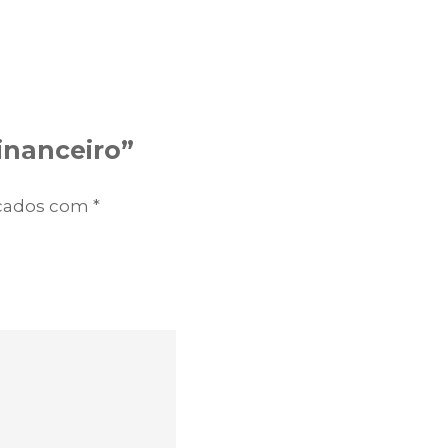
Financeiro”
rcados com
*