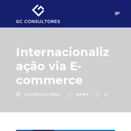
Internacionaliz
ação via E-
commerce
GCCONSULTORES
NEWS
0