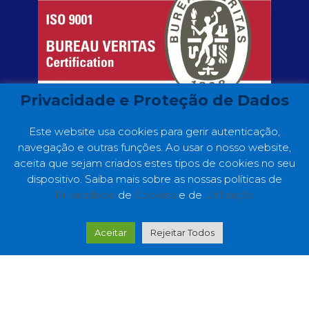
Privacidade e Proteção de Dados
Este website usa cookies para gerir autenticação,
navegação e outras funções. Ao usar o nosso website,
aceita que sejam criados estes tipos de cookies no seu
dispositivo. Saiba mais sobre as nossas políticas de
Privacidade
de
Cookies
e de
Utilização
Copyright ©2022 GC Consultores. Web
Development by
Making Digital Simple
Aceitar
Rejeitar Todos