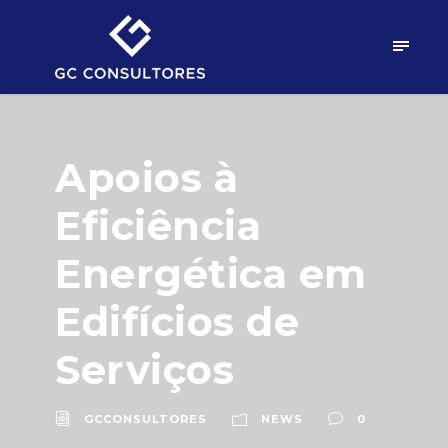
Apoios à
Eficiência
Energética em
Edifícios de
Serviços
GCCONSULTORES
NEWS
0