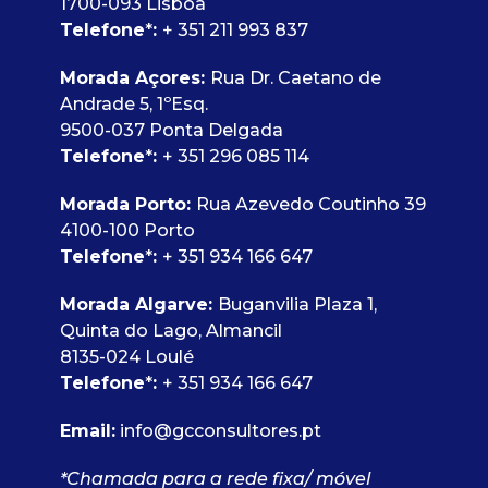
1700-093 Lisboa
Telefone
*
:
+ 351 211 993 837
Morada Açores:
Rua Dr. Caetano de
Andrade 5, 1ºEsq.
9500-037 Ponta Delgada
Telefone
*
:
+ 351 296 085 114
Morada Porto:
Rua Azevedo Coutinho 39
4100-100 Porto
Telefone
*
:
+ 351 934 166 647
Morada Algarve:
Buganvilia Plaza 1,
Quinta do Lago, Almancil
8135-024 Loulé
Telefone
*
:
+ 351 934 166 647
Email:
info@gcconsultores.pt
*Chamada para a rede fixa/ móvel